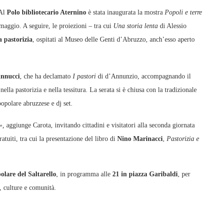
 Al
Polo bibliotecario Aternino
è stata inaugurata la mostra
Popoli e terre
 maggio. A seguire, le proiezioni – tra cui
Una storia lenta
di Alessio
a pastorizia
, ospitati al Museo delle Genti d’Abruzzo, anch’esso aperto
nnucci
, che ha declamato
I pastori
di d’Annunzio, accompagnando il
lla pastorizia e nella tessitura. La serata si è chiusa con la tradizionale
popolare abruzzese e dj set.
»,
aggiunge Carota, invitando cittadini e visitatori alla seconda giornata
atuiti, tra cui la presentazione del libro di
Nino Marinacci
,
Pastorizia e
olare del Saltarello
, in programma alle
21 in piazza Garibaldi
, per
i, culture e comunità.