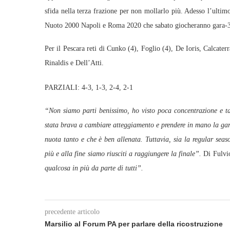
sfida nella terza frazione per non mollarlo più. Adesso l’ultimo
Nuoto 2000 Napoli e Roma 2020 che sabato giocheranno gara-3
Per il Pescara reti di Cunko (4), Foglio (4), De Ioris, Calcater
Rinaldis e Dell’Atti.
PARZIALI: 4-3, 1-3, 2-4, 2-1
“Non siamo parti benissimo, ho visto poca concentrazione e ta
stata brava a cambiare atteggiamento e prendere in mano la gar
nuota tanto e che è ben allenata. Tuttavia, sia la regular sea
più e alla fine siamo riusciti a raggiungere la finale”.
Di Fulvi
qualcosa in più da parte di tutti”.
precedente articolo
Marsilio al Forum PA per parlare della ricostruzione