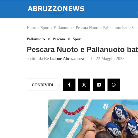
Home
»
Sport
»
Pallanuoto
»
Pescara Nuoto e Pallanuoto batte San
Pallanuoto
Pescara
Sport
Pescara Nuoto e Pallanuoto batt
scritto da
Redazione Abruzzonews
22 Maggio 2025
CONDIVIDI