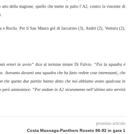
 atto della stagione, quello che mette in palio l’A2, contro la vincente di
.
ra e Rocila. Per il San Mauro gol di Iaccarino (3), Andrè (2), Ventura (2),
nti errori in avvio”
dice al termine mister Di Fulvio.
“Poi la squadra è
a. Avevamo davanti una squadra che ha fatto vedere cose interessanti, che
son che queste due partite hanno detto che noi abbiamo avuto qualcosa in
o però ammonisce:
“Per andare in A2 sicuramente nell’ultimo atto servirà
prossimo articolo
Costa Masnaga-Panthers Roseto 86-92 in gara 1