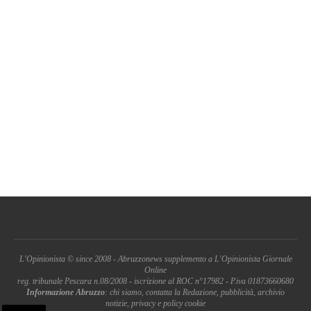
L'Opinionista © since 2008 - Abruzzonews supplemento a L'Opinionista Giornale
Online
reg. tribunale Pescara n.08/2008 - iscrizione al ROC n°17982 - P.iva 01873660680
Informazione Abruzzo
: chi siamo, contatta la Redazione, pubblicità, archivio
notizie, privacy e policy cookie