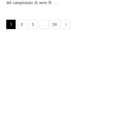
del campionato di serie B. …
1
2
3
…
36