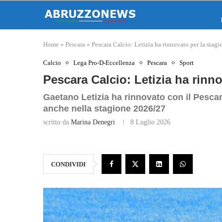
Home
»
Pescara
»
Pescara Calcio: Letizia ha rinnovato per la stag
Calcio
Lega Pro-D-Eccellenza
Pescara
Sport
Pescara Calcio: Letizia ha rinn
Gaetano Letizia ha rinnovato con il Pescar
anche nella stagione 2026/27
scritto da
Marina Denegri
8 Luglio 2026
CONDIVIDI