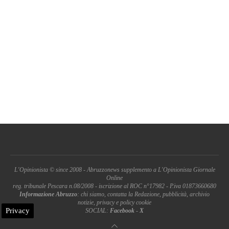
L'Opinionista © since 2008 - Abruzzonews supplemento a L'Opinionista Giornale
Online
reg. tribunale Pescara n.08/2008 - iscrizione al ROC n°17982 - P.iva 01873660680
Informazione Abruzzo
: chi siamo, contatta la Redazione, pubblicità, archivio
notizie, privacy e policy cookie
Privacy
SOCIAL:
Facebook
-
X