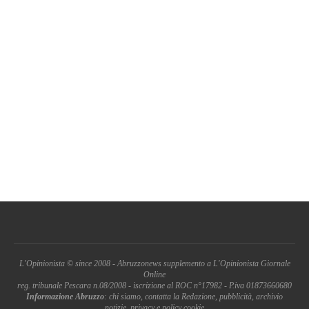
L'Opinionista © since 2008 - Abruzzonews supplemento a L'Opinionista Giornale
Online
reg. tribunale Pescara n.08/2008 - iscrizione al ROC n°17982 - P.iva 01873660680
Informazione Abruzzo
: chi siamo, contatta la Redazione, pubblicità, archivio
notizie, privacy e policy cookie