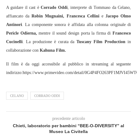
A guidare il cast è
Corrado Oddi
, interprete di Tommaso da Celano,
affiancato da
Robin Mugnaini,
Francesca Cellini
e
Jacopo Olmo
Antinori
. La componente sonora è affidata alla colonna originale di
Pericle Odierna,
mentre il sound design porta la firma di
Francesco
Cucinelli
. La produzione è curata da
Tuscany Film Production
in
collaborazione con
Kahuna Film.
Il film è da oggi accessibile al pubblico in streaming al seguente
indirizzo:https://www.primevideo.com/detail/0G4P4FO263PF1MJVI45
CELANO
CORRADO ODDI
precedente articolo
Chieti, laboratorio per bambini “BEE‑O‑DIVERSITY” al
Museo La Civitella