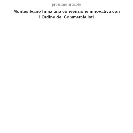
prossimo articolo
Montesilvano firma una convenzione innovativa con
l’Ordine dei Commercialisti