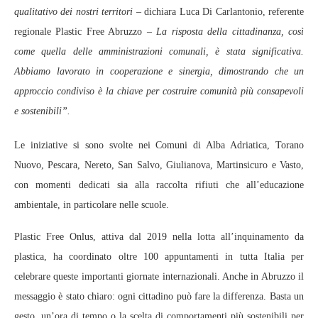
qualitativo dei nostri territori
– dichiara Luca Di Carlantonio, referente
regionale Plastic Free Abruzzo –
La risposta della cittadinanza, così
come quella delle amministrazioni comunali, è stata significativa.
Abbiamo lavorato in cooperazione e sinergia, dimostrando che un
approccio condiviso è la chiave per costruire comunità più consapevoli
e sostenibili”.
Le iniziative si sono svolte nei Comuni di Alba Adriatica, Torano
Nuovo, Pescara, Nereto, San Salvo, Giulianova, Martinsicuro e Vasto,
con momenti dedicati sia alla raccolta rifiuti che all’educazione
ambientale, in particolare nelle scuole.
Plastic Free Onlus, attiva dal 2019 nella lotta all’inquinamento da
plastica, ha coordinato oltre 100 appuntamenti in tutta Italia per
celebrare queste importanti giornate internazionali. Anche in Abruzzo il
messaggio è stato chiaro: ogni cittadino può fare la differenza. Basta un
gesto, un’ora di tempo o la scelta di comportamenti più sostenibili per