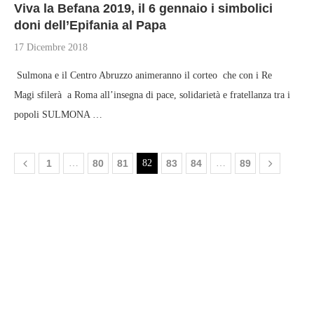
Viva la Befana 2019, il 6 gennaio i simbolici
doni dell’Epifania al Papa
17 Dicembre 2018
Sulmona e il Centro Abruzzo animeranno il corteo che con i Re
Magi sfilerà a Roma all’insegna di pace, solidarietà e fratellanza tra i
popoli SULMONA …
1
…
80
81
82
83
84
…
89