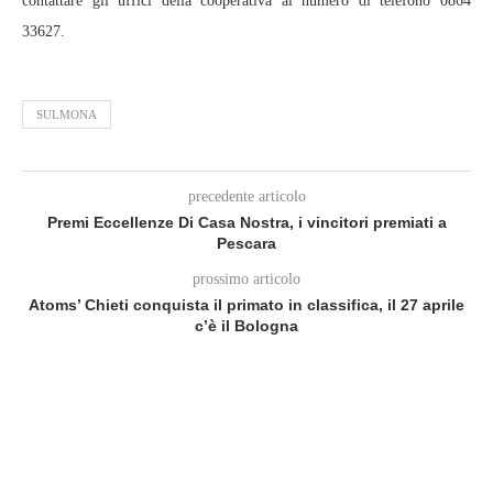
contattare gli uffici della cooperativa al numero di telefono 0864
33627.
SULMONA
precedente articolo
Premi Eccellenze Di Casa Nostra, i vincitori premiati a
Pescara
prossimo articolo
Atoms’ Chieti conquista il primato in classifica, il 27 aprile
c’è il Bologna