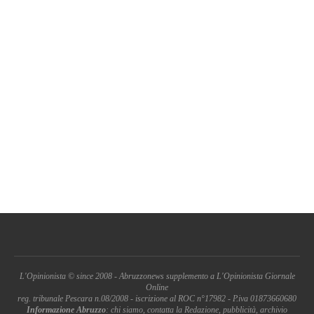
L'Opinionista © since 2008 - Abruzzonews supplemento a L'Opinionista Giornale
Online
reg. tribunale Pescara n.08/2008 - iscrizione al ROC n°17982 - P.iva 01873660680
Informazione Abruzzo
: chi siamo, contatta la Redazione, pubblicità, archivio