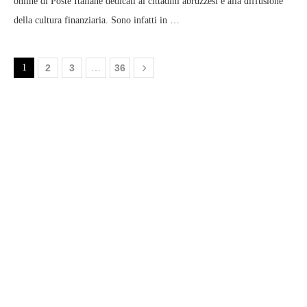
online di Poste Italiane dedicati ai cittadini abruzzesi e alla diffusione
della cultura finanziaria. Sono infatti in …
1
2
3
…
36