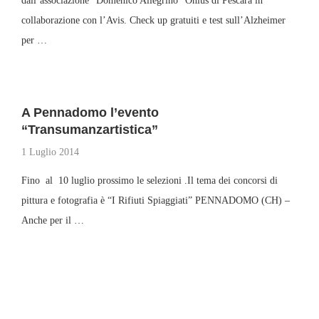
dall’associazione “Domenico Allegrino” Onlus di Pescara in
collaborazione con l’Avis. Check up gratuiti e test sull’Alzheimer
per …
A Pennadomo l’evento
“Transumanzartistica”
1 Luglio 2014
Fino al 10 luglio prossimo le selezioni .Il tema dei concorsi di
pittura e fotografia è “I Rifiuti Spiaggiati” PENNADOMO (CH) –
Anche per il …