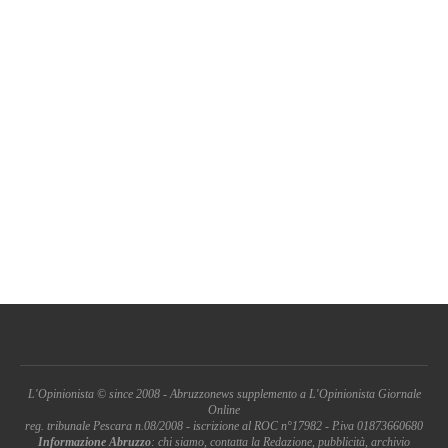
L'Opinionista © since 2008 - Abruzzonews supplemento a L'Opinionista Giornale
Online
reg. tribunale Pescara n.08/2008 - iscrizione al ROC n°17982 - P.iva 01873660680
Informazione Abruzzo
: chi siamo, contatta la Redazione, pubblicità, archivio