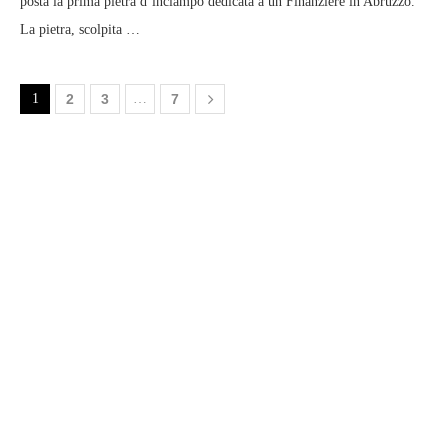
posta la prima pietra d’inciampo dedicata a un Finanziere in Abruzzo.
La pietra, scolpita …
1
2
3
…
7