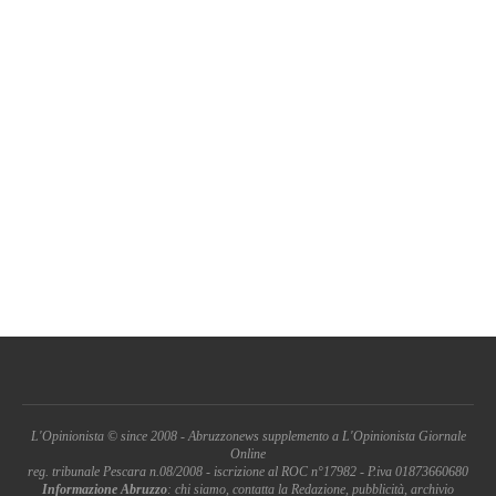
L'Opinionista © since 2008 - Abruzzonews supplemento a L'Opinionista Giornale
Online
reg. tribunale Pescara n.08/2008 - iscrizione al ROC n°17982 - P.iva 01873660680
Informazione Abruzzo
: chi siamo, contatta la Redazione, pubblicità, archivio