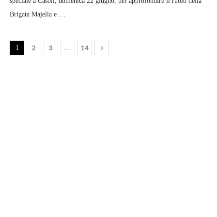
speciale a Casoli, domenica 22 giugno, per approfondire il ruolo della
Brigata Majella e …
1
2
3
…
14