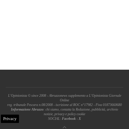
L'Opinionista © since 2008 - Abruzzonews supplemento a L'Opinionista Giornale
Online
reg. tribunale Pescara n.08/2008 - iscrizione al ROC n°17982 - P.iva 01873660680
Informazione Abruzzo
: chi siamo, contatta la Redazione, pubblicità, archivio
notizie, privacy e policy cookie
Privacy
SOCIAL:
Facebook
-
X