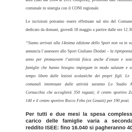
comunale in sinergia con il CONI regionale.
Le iscrizioni potranno essere effettuate sul sito del Comune
dedicato da domani, giovedì 18 maggio a partire dalle ore 12.3
“Siamo arrivati alla 14esima edizione dello Sport non va in 
annuncia l’assessore allo Sport Giuliano Diodati
– la riproponi
anno per promuovere l’attività fisica anche d’estate e sost
famiglie che hanno bisogno impiegare in modo salutare e al
tempo libero dalle lezioni scolastiche dei propri figli. Le s
comunali interessate dalle attività saranno Lo Stadio A
Cornacchia che accoglierà 350 ragazzi; il centro sportivo Z
140 e il centro sportivo Rocco Febo (ex Gesuiti) per 190 posti.
Per tutti e due mesi la spesa compless
carico delle famiglie varia a second
reddito ISEE: fino 16.040 si pagheranno 40