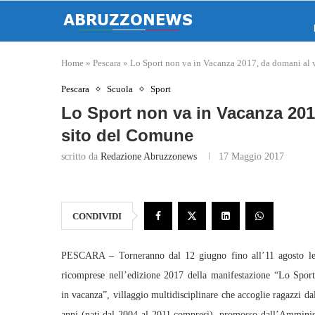
Home
»
Pescara
»
Lo Sport non va in Vacanza 2017, da domani al vi
Pescara
Scuola
Sport
Lo Sport non va in Vacanza 2017
sito del Comune
scritto da
Redazione Abruzzonews
17 Maggio 2017
CONDIVIDI
PESCARA – Torneranno dal 12 giugno fino all’11 agosto le 
ricomprese nell’edizione 2017 della manifestazione “Lo Spor
in vacanza”, villaggio multidisciplinare che accoglie ragazzi da
anni (nati dal 2004 al 2011 compresi), promosso dall’Amminis