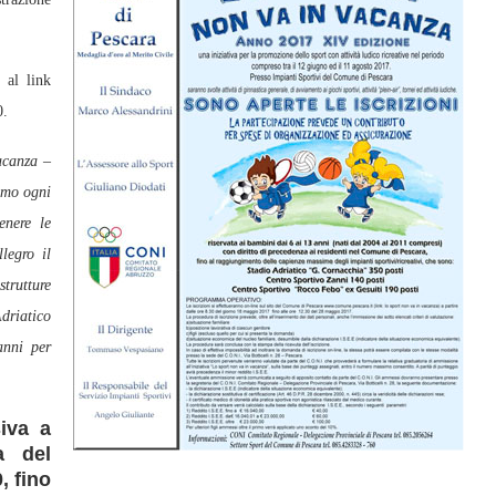
 al link
0.
vacanza
–
amo ogni
enere le
legro il
trutture
driatico
anni per
iva a
a del
, fino