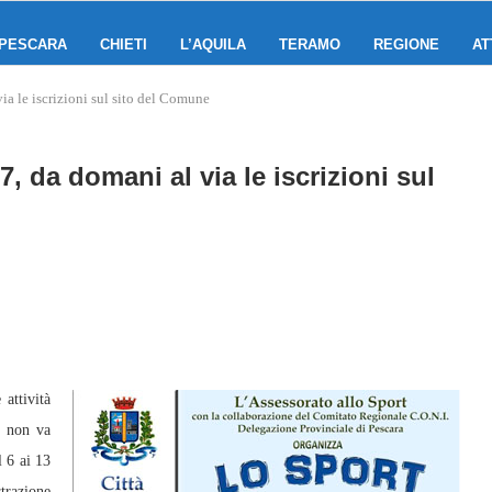
PESCARA
CHIETI
L’AQUILA
TERAMO
REGIONE
AT
a le iscrizioni sul sito del Comune
, da domani al via le iscrizioni sul
attività
t non va
l 6 ai 13
trazione