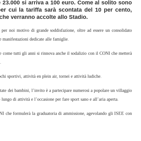
 23.000 si arriva a 100 euro. Come al solito sono
per cui la tariffa sarà scontata del 10 per cento,
che verranno accolte allo Stadio.
è per noi motivo di grande soddisfazione, oltre ad essere un consolidato
e manifestazioni dedicate alle famiglie.
 e come tutti gli anni si rinnova anche il sodalizio con il CONI che metterà
.
i sportivi, attività en plein air, tornei e attività ludiche.
state dei bambini, l’invito è a partecipare numerosi a popolare un villaggio
ungo di attività e l’occasione per fare sport sano e all’aria aperta.
CONI che formulerà la graduatoria di ammissione, agevolando gli ISEE con