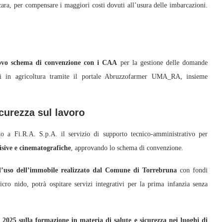
cara, per compensare i maggiori costi dovuti all’usura delle imbarcazioni.
ovo schema di convenzione con i CAA
per la gestione delle domande
zzati in agricoltura tramite il portale Abruzzofarmer UMA_RA, insieme
icurezza sul lavoro
o a Fi.R.A. S.p.A. il servizio di supporto tecnico-amministrativo per
isive e cinematografiche
, approvando lo schema di convenzione.
d’uso dell’immobile realizzato dal Comune di Torrebruna
con fondi
ro nido, potrà ospitare servizi integrativi per la prima infanzia senza
 2025 sulla formazione in materia di salute e sicurezza nei luoghi di