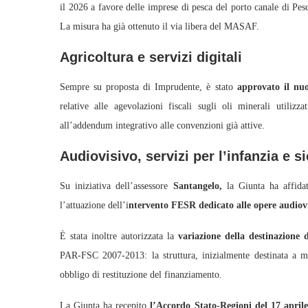
il 2026 a favore delle imprese di pesca del porto canale di Pes
La misura ha già ottenuto il via libera del MASAF.
Agricoltura e servizi digitali
Sempre su proposta di Imprudente, è stato
approvato il nu
relative alle agevolazioni fiscali sugli oli minerali utili
all’addendum integrativo alle convenzioni già attive.
Audiovisivo, servizi per l’infanzia e s
Su iniziativa dell’assessore
Santangelo,
la Giunta ha affidat
l’attuazione dell’i
ntervento FESR dedicato alle opere audiov
È stata inoltre autorizzata la
variazione della destinazione 
PAR-FSC 2007-2013: la struttura, inizialmente destinata a mic
obbligo di restituzione del finanziamento.
La Giunta ha recepito
l’Accordo Stato-Regioni del 17 aprile