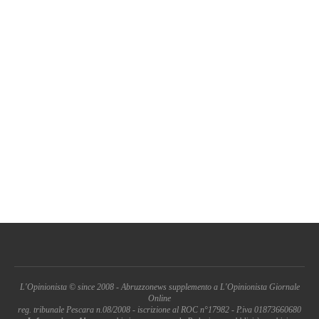
L'Opinionista © since 2008 - Abruzzonews supplemento a L'Opinionista Giornale
Online
reg. tribunale Pescara n.08/2008 - iscrizione al ROC n°17982 - P.iva 01873660680