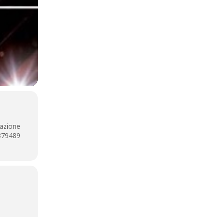
razione
2379489