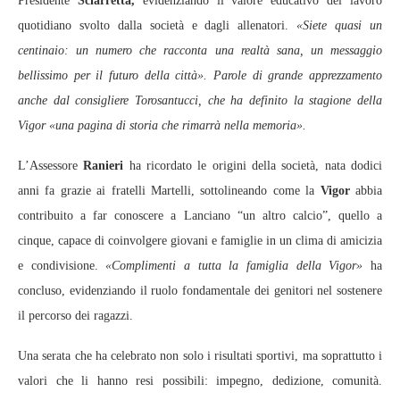
Presidente
Sciarretta,
evidenziando il valore educativo del lavoro
quotidiano svolto dalla società e dagli allenatori.
«Siete quasi un
centinaio: un numero che racconta una realtà sana, un messaggio
bellissimo per il futuro della città». Parole di grande apprezzamento
anche dal consigliere Torosantucci, che ha definito la stagione della
Vigor «una pagina di storia che rimarrà nella memoria».
L’Assessore
Ranieri
ha ricordato le origini della società, nata dodici
anni fa grazie ai fratelli Martelli, sottolineando come la
Vigor
abbia
contribuito a far conoscere a Lanciano “un altro calcio”, quello a
cinque, capace di coinvolgere giovani e famiglie in un clima di amicizia
e condivisione.
«Complimenti a tutta la famiglia della Vigor»
ha
concluso, evidenziando il ruolo fondamentale dei genitori nel sostenere
il percorso dei ragazzi.
Una serata che ha celebrato non solo i risultati sportivi, ma soprattutto i
valori che li hanno resi possibili: impegno, dedizione, comunità.