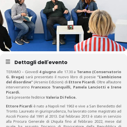
Dettagli dell'evento
TERAMO – Giovedì
4 giugno
alle 17.30 a
Teramo (Conservatorio
G. Braga)
sarà presentato il nuovo libro di poesie
“L’ambizione
del disordine”
(Arsenio Edizioni) di
Ettore Picardi
. Oltre all’autore
interverranno
Francesco Tranquilli, Pamela Lanciotti e Irene
Picardi.
Sarà presente l’editrice
Valeria Di Felice.
Ettore Picardi
è nato a Napoli nel 1963 e vive a San Benedetto del
Tronto. Laureato in giurisprudenza, ha lavorato come magistrato ad
Ascoli Piceno dal 1991 al 2013. Dal febbraio 2013 è stato in servizio
alla Procura Generale di L’Aquila fino al febbraio 2022, mese dal
quale ha assunto l’incarico di Procuratore della Repubblica di