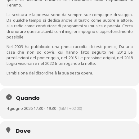
Teramo.
La scrittura e la poesia sono da sempre sue compagne di viaggio.
Da qualche tempo si dedica anche al teatro come autore e attore,
alla radio come conduttore di programmi su musica e poesia. Cerca
di onorare queste attività con il miglior impegno e approfondimento
possibile.
Nel 2009 ha pubblicato una prima raccolta di testi poetici, Da una
casa che non so dov’è, cui hanno fatto seguito nel 2012 Le
predilezioni del pomeriggio, nel 2015 Le prossime origini, nel 2018
Logici visionari e nel 2022 Interrogando la notte.
L’ambizione del disordine è la sua sesta opera.
Quando
4 giugno 2026 17:30 - 19:30
(GMT+02:00)
Dove