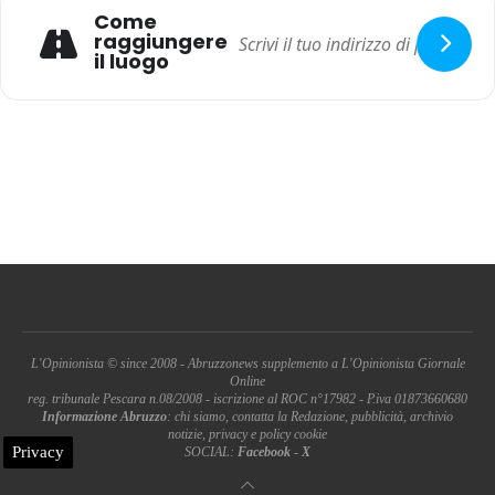
Come
raggiungere
il luogo
L'Opinionista © since 2008 - Abruzzonews supplemento a L'Opinionista Giornale
Online
reg. tribunale Pescara n.08/2008 - iscrizione al ROC n°17982 - P.iva 01873660680
Informazione Abruzzo
: chi siamo, contatta la Redazione, pubblicità, archivio
notizie, privacy e policy cookie
Privacy
SOCIAL:
Facebook
-
X