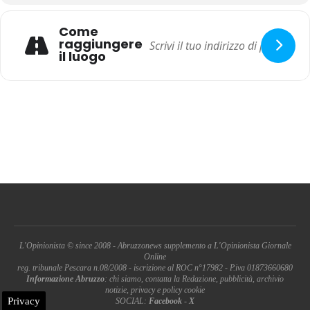
Come
raggiungere
il luogo
L'Opinionista © since 2008 - Abruzzonews supplemento a L'Opinionista Giornale
Online
reg. tribunale Pescara n.08/2008 - iscrizione al ROC n°17982 - P.iva 01873660680
Informazione Abruzzo
: chi siamo, contatta la Redazione, pubblicità, archivio
notizie, privacy e policy cookie
Privacy
SOCIAL:
Facebook
-
X