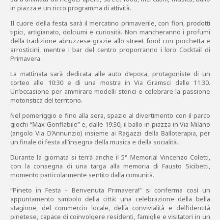
in piazza e un ricco programma di attività.
Il cuore della festa sarà il mercatino primaverile, con fiori, prodotti
tipici, artigianato, dolciumi e curiosità. Non mancheranno i profumi
della tradizione abruzzese grazie allo street food con porchetta e
arrosticini, mentre i bar del centro proporranno i loro Cocktail di
Primavera.
La mattinata sarà dedicata alle auto d’epoca, protagoniste di un
corteo alle 10:30 e di una mostra in Via Gramsci dalle 11:30.
Un’occasione per ammirare modelli storici e celebrare la passione
motoristica del territorio.
Nel pomeriggio e fino alla sera, spazio al divertimento con il parco
giochi “Max Gonfiabile” e, dalle 19:30, il ballo in piazza in Via Milano
(angolo Via D’Annunzio) insieme ai Ragazzi della Balloterapia, per
un finale di festa all’insegna della musica e della socialità.
Durante la giornata si terrà anche il 5° Memorial Vincenzo Coletti,
con la consegna di una targa alla memoria di Fausto Sicibetti,
momento particolarmente sentito dalla comunità.
“Pineto in Festa – Benvenuta Primavera!” si conferma così un
appuntamento simbolo della città: una celebrazione della bella
stagione, del commercio locale, della convivialità e dell’identità
pinetese, capace di coinvolgere residenti, famiglie e visitatori in un