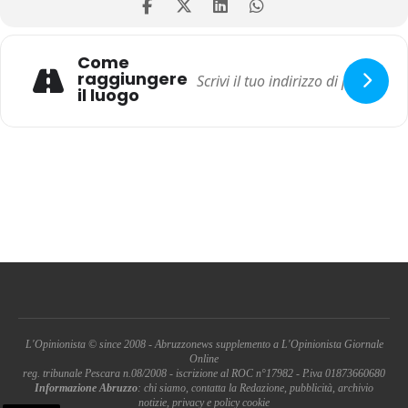
Come
raggiungere
il luogo
L'Opinionista © since 2008 - Abruzzonews supplemento a L'Opinionista Giornale
Online
reg. tribunale Pescara n.08/2008 - iscrizione al ROC n°17982 - P.iva 01873660680
Informazione Abruzzo
: chi siamo, contatta la Redazione, pubblicità, archivio
notizie, privacy e policy cookie