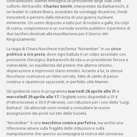
contraddizioni. Mamet immagina un presidente degli Stati Uniti
sull’orlo del tracollo:
Charles Smith
, interpretato da Barbareschi, è
un leader in caduta libera, assediato da sondaggi disastrosi, fondi
inesistenti e persino dalla minaccia di una guerra nucleare
imminente. Un uomo disposto a tutto pur di restare a galla, tra colpi
di scena, compromessi e un surreale evento pubblico: il perdono di
due tacchini destinati alla macellazione per il Giorno del
Ringraziamento.
La regia di Chiara Noschese trasforma “November” in un
circo
politico a tre piste
, dove ogni battuta è un colpo assestato con
precisione chirurgica. Barbareschi dà vita a un presidente feroce e
vulnerabile, un equilibrista del potere che alterna cinismo,
disperazione e improvvisi slanci emotivi. Accanto a lui, la stessa
Noschese costruisce un ritmo serrato, fatto di cambi di passo
continui e ripartenze spiazzanti, in perfetto stile Mamet.
Gli spettacoli sono in programma
martedì 28 aprile alle 21
e
mercoledì 29 aprile alle 17
. I biglietti sono disponibili a 35 €
(Poltronissime) e 30 € (Poltrone), con riduzioni per i soci della “Luigi
Barbara”. Gli abbonati sono invitati a consultare le nuove
assegnazioni dei posti sul sito della Società.
“November” è una
macchina comica perfetta
, ma anche una
riflessione amara sulla fragilità delle istituzioni e sulla
manipolazione che spesso accompagna la ricerca del consenso.