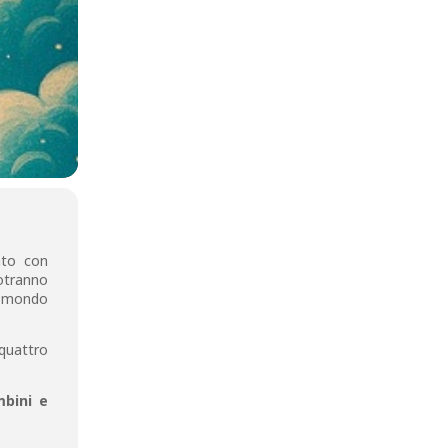
nto con
potranno
il mondo
 quattro
mbini e