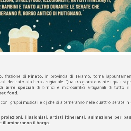
o,
frazione di
Pineto,
in provincia di Teramo, torna l’appuntame
tival dedicato alla birra artigianale. Quattro giorni durante i quali si 
i birre speciali
di birrifici e microbirrifici artigianali di tutto 
eet food
.
. con gruppi musicali e dj che si alterneranno nelle quattro serate in
roiezioni, illusionisti, artisti itineranti, animazione per ba
e illumineranno il borgo.