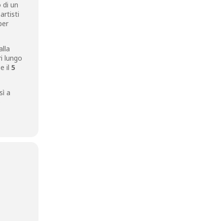
 di un
artisti
per
alla
ri lungo
e il
5
sì a
e