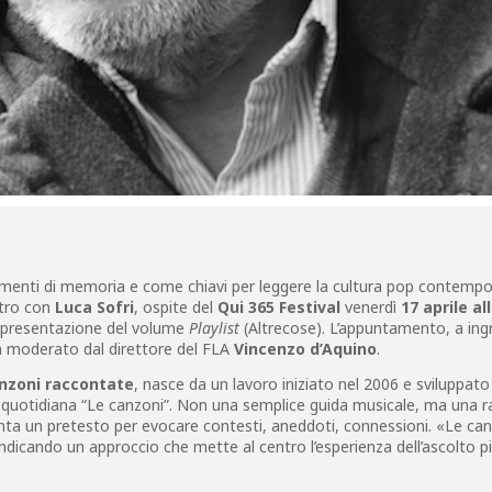
enti di memoria e come chiavi per leggere la cultura pop contempo
ntro con
Luca Sofri
, ospite del
Qui 365 Festival
venerdì
17 aprile al
a presentazione del volume
Playlist
(Altrecose). L’appuntamento, a ing
rà moderato dal direttore del FLA
Vincenzo d’Aquino
.
anzoni raccontate
, nasce da un lavoro iniziato nel 2006 e sviluppato
 quotidiana “Le canzoni”. Non una semplice guida musicale, ma una r
enta un pretesto per evocare contesti, aneddoti, connessioni. «Le ca
vendicando un approccio che mette al centro l’esperienza dell’ascolto p