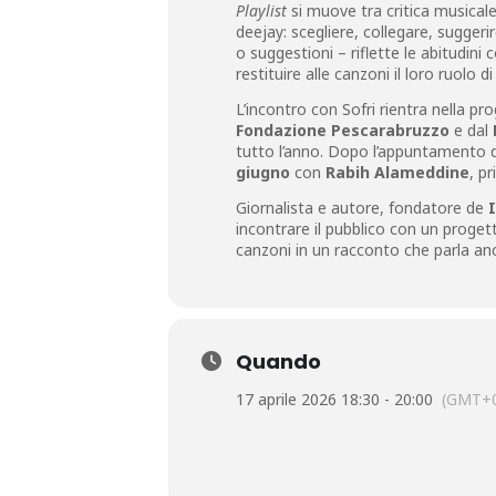
Playlist
si muove tra critica musicale
deejay: scegliere, collegare, suggeri
o suggestioni – riflette le abitudin
restituire alle canzoni il loro ruolo 
L’incontro con Sofri rientra nella 
Fondazione Pescarabruzzo
e dal
tutto l’anno. Dopo l’appuntamento del
giugno
con
Rabih Alameddine
, p
Giornalista e autore, fondatore de
I
incontrare il pubblico con un proget
canzoni in un racconto che parla anc
Quando
17 aprile 2026 18:30 - 20:00
(GMT+0