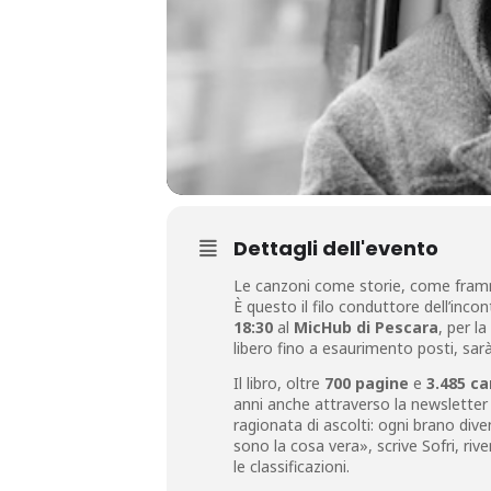
Dettagli dell'evento
Le canzoni come storie, come framm
È questo il filo conduttore dell’inco
18:30
al
MicHub di Pescara
, per l
libero fino a esaurimento posti, sa
Il libro, oltre
700 pagine
e
3.485 c
anni anche attraverso la newsletter
ragionata di ascolti: ogni brano div
sono la cosa vera», scrive Sofri, ri
le classificazioni.