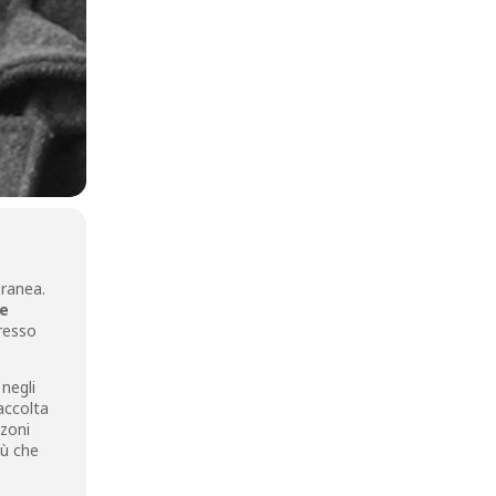
ranea.
le
resso
 negli
accolta
nzoni
iù che