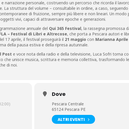
 e narrazione personale, costruendo un percorso che ricorda il lavoro
re. La struttura del volume – consultabile in ordine, a caso, seguendo 
i contemporanee di fruizione, sempre più libere e non lineari. Un modo 
di oggetti vivi, capaci di attraversare epoche e generazioni.
programmazione annuale del
Qui 365 Festival
, la rassegna promossa d
FLA – Festival di Libri e Altrecose
, che porta a Pescara autori e lib
 17 aprile, il festival proseguirà il
21 maggio
con
Marianna Aprile
rima della pausa estiva e della ripresa autunnale.
l Post
e voce nota della radio e della televisione, Luca Sofri torna co
to che unisce musica, scrittura e memoria collettiva, trasformando l
he di noi.
Dove
2:00)
Pescara Centrale
65124 Pescara PE
ALTRI EVENTI