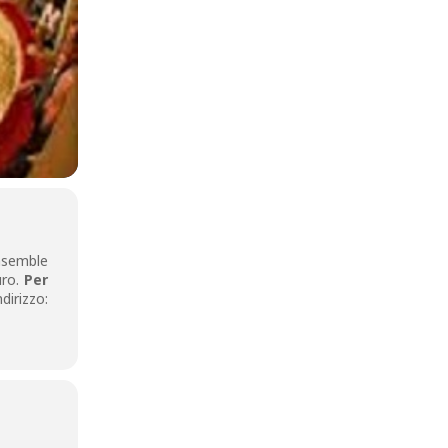
Ensemble
uro.
Per
dirizzo: