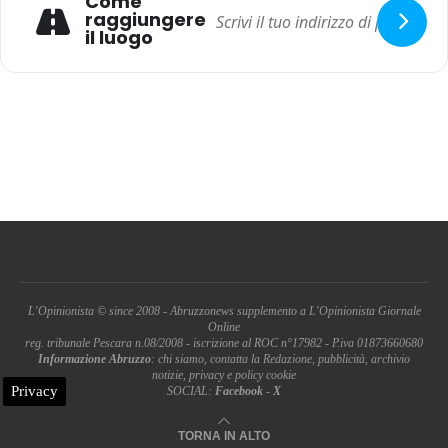
Come
raggiungere
il luogo
L'Opinionista © since 2008 - Abruzzonews supplemento a L'Opinionista Giornale
Online
reg. tribunale Pescara n.08/2008 - iscrizione al ROC n°17982 - P.iva 01873660680
Informazione Abruzzo
: chi siamo, contatta la Redazione, pubblicità, archivio
notizie, privacy e policy cookie
Privacy
SOCIAL:
Facebook
-
X
TORNA IN ALTO