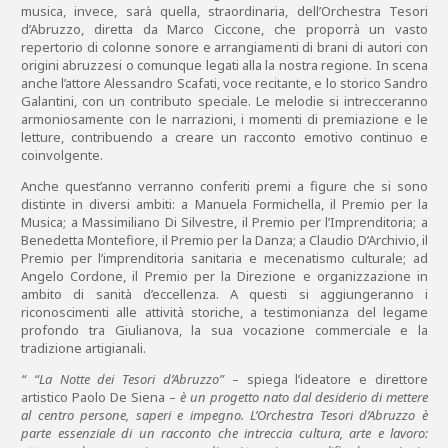
musica, invece, sarà quella, straordinaria, dell’Orchestra Tesori
d’Abruzzo, diretta da Marco Ciccone, che proporrà un vasto
repertorio di colonne sonore e arrangiamenti di brani di autori con
origini abruzzesi o comunque legati alla la nostra regione. In scena
anche l’attore Alessandro Scafati, voce recitante, e lo storico Sandro
Galantini, con un contributo speciale. Le melodie si intrecceranno
armoniosamente con le narrazioni, i momenti di premiazione e le
letture, contribuendo a creare un racconto emotivo continuo e
coinvolgente.
Anche quest’anno verranno conferiti premi a figure che si sono
distinte in diversi ambiti: a Manuela Formichella, il Premio per la
Musica; a Massimiliano Di Silvestre, il Premio per l’Imprenditoria; a
Benedetta Montefiore, il Premio per la Danza; a Claudio D’Archivio, il
Premio per l’imprenditoria sanitaria e mecenatismo culturale; ad
Angelo Cordone, il Premio per la Direzione e organizzazione in
ambito di sanità d’eccellenza. A questi si aggiungeranno i
riconoscimenti alle attività storiche, a testimonianza del legame
profondo tra Giulianova, la sua vocazione commerciale e la
tradizione artigianali.
“ “La Notte dei Tesori d’Abruzzo”
– spiega l’ideatore e direttore
artistico Paolo De Siena –
è un progetto nato dal desiderio di mettere
al centro persone, saperi e impegno. L’Orchestra Tesori d’Abruzzo è
parte essenziale di un racconto che intreccia cultura, arte e lavoro: