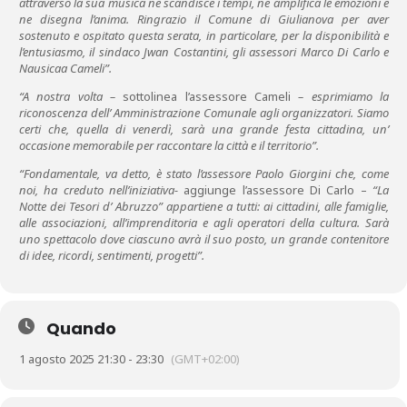
attraverso la sua musica ne scandisce i tempi, ne amplifica le emozioni e
ne disegna l’anima. Ringrazio il Comune di Giulianova per aver
sostenuto e ospitato questa serata, in particolare, per la disponibilità e
l’entusiasmo, il sindaco Jwan Costantini, gli assessori Marco Di Carlo e
Nausicaa Cameli”.
“A nostra volta –
sottolinea l’assessore Cameli
– esprimiamo la
riconoscenza dell’ Amministrazione Comunale agli organizzatori. Siamo
certi che, quella di venerdì, sarà una grande festa cittadina, un’
occasione memorabile per raccontare la città e il territorio”.
“Fondamentale, va detto, è stato l’assessore Paolo Giorgini che, come
noi, ha creduto nell’iniziativa-
aggiunge l’assessore Di Carlo –
“La
Notte dei Tesori d’ Abruzzo” appartiene a tutti: ai cittadini, alle famiglie,
alle associazioni, all’imprenditoria e agli operatori della cultura. Sarà
uno spettacolo dove ciascuno avrà il suo posto, un grande contenitore
di idee, ricordi, sentimenti, progetti”.
Quando
1 agosto 2025 21:30 - 23:30
(GMT+02:00)