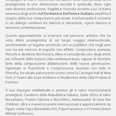
protagonista in una dimensione raccolta e spirituale, dove ogni
nota diventa confessione, fragilità e rinascita. Accanto a lui, la trama
luminosa degli archi del
l’Orchestra Sinfonica Italian
a amplifica il
respiro delle sue composizioni più amate, trasformando il concerto
in un dialogo continuo tra silenzio e vibrazione, rigore classico e
tensione contemporanea.
Questo appuntamento si inserisce nel percorso artistico che ha
visto Allevi protagonista di un lungo viaggio internazionale,
confermando un legame profondo con un pubblico che negli anni
non ha mai smesso di seguirlo con affetto. Compositore, pianista,
filosofo e direttore d’orchestra, Allevi è considerato uno degli artisti
più influenti della musica colta contemporanea, capace di riportare
l’arte della composizione all’attenzione delle nuove generazioni.
Diplomato in Pianoforte e Composizione, laureato con lode in
Filosofia, ha calcato palcoscenici iconici come la Carnegie Hall di New
York, il Teatro alla Scala di Milano e l’Auditorium della Città Proibita di
Pechino.
Il suo impegno intellettuale e artistico gli è valso riconoscimenti
prestigiosi: Cavaliere della Repubblica Italiana, Stella d’Oro al Valor
Mozartiano, Premio Falcone e Borsellino, Ambassador di Save the
Children, oltre a numerosi premi internazionali e apprezzamenti da
figure come Papa Benedetto XVI, Papa Francesco e il Premio Nobel
Mikhail Gorbaciov.