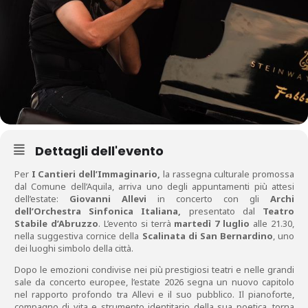
Dettagli dell'evento
Per
I Cantieri dell’Immaginario,
la rassegna culturale promossa
dal Comune dell’Aquila, arriva uno degli appuntamenti più attesi
dell’estate:
Giovanni Allevi
in concerto con gli
Archi
dell’Orchestra Sinfonica Italiana,
presentato dal
Teatro
Stabile d’Abruzzo
. L’evento si terrà
martedì 7 luglio
alle 21.30,
nella suggestiva cornice della
Scalinata di San Bernardino
, uno
dei luoghi simbolo della città.
Dopo le emozioni condivise nei più prestigiosi teatri e nelle grandi
sale da concerto europee, l’estate 2026 segna un nuovo capitolo
nel rapporto profondo tra Allevi e il suo pubblico. Il pianoforte,
compagno di vita e strumento identitario della sua poetica, torna