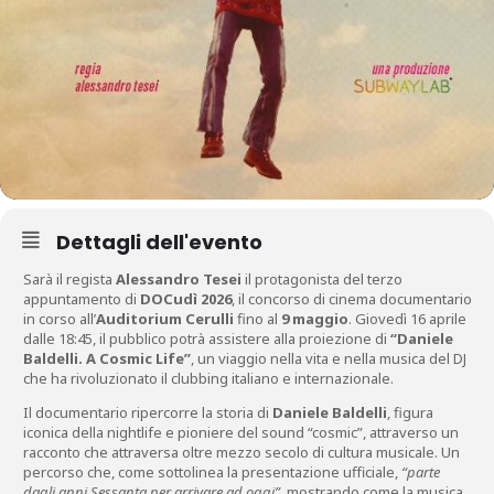
Dettagli dell'evento
Sarà il regista
Alessandro Tesei
il protagonista del terzo
appuntamento di
DOCudì 2026
, il concorso di cinema documentario
in corso all’
Auditorium Cerulli
fino al
9 maggio
. Giovedì 16 aprile
dalle 18:45, il pubblico potrà assistere alla proiezione di
“Daniele
Baldelli. A Cosmic Life”
, un viaggio nella vita e nella musica del DJ
che ha rivoluzionato il clubbing italiano e internazionale.
Il documentario ripercorre la storia di
Daniele Baldelli
, figura
iconica della nightlife e pioniere del sound “cosmic”, attraverso un
racconto che attraversa oltre mezzo secolo di cultura musicale. Un
percorso che, come sottolinea la presentazione ufficiale,
“parte
dagli anni Sessanta per arrivare ad oggi”
, mostrando come la musica