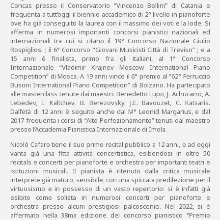
Concas presso il Conservatorio “Vincenzo Bellini” di Catania e
frequenta a tutt’oggi il biennio accademico di 2° livello in pianoforte
ove ha già conseguito la laurea con il massimo dei voti e la lode. Si
afferma in numerosi importanti concorsi pianistici nazionali ed
internazionali tra cui si citano il 19° Concorso Nazionale Giulio
Rospigliosi ; il 6° Concorso “Giovani Musicisti Città di Treviso” ; e a
15 anni è finalista, primo fra gli italiani, al 1° Concorso
Internazionale “Vladimir Krajnev Moscow International Piano
Competition” di Mosca. A 19 anni vince il 6° premio al “62° Ferruccio
Busoni International Piano Competition” di Bolzano. Ha partecipato
alle masterclass tenute dai maestri: Benedetto Lupo, J. Achucarro, A.
Lebedev, I. Kaltchev, B. Berezovsky, J.E. Bavouzet, C. Katsaris.
Dall’età di 12 anni è seguito anche dal M° Leonid Margarius, e dal
2017 frequenta i corsi di “Alto Perfezionamento” tenuti dal maestro
presso l’Accademia Pianistica Internazionale di Imola.
Nicolò Cafaro tiene il suo primo recital pubblico a 12 anni, e ad oggi
vanta già una fitta attività concertistica, esibendosi in oltre 50
recitals e concerti per pianoforte e orchestra per importanti teatri e
istituzioni musicali. Il pianista è ritenuto dalla critica musicale
interprete già maturo, sensibile, con una spiccata predilezione per il
virtuosismo e in possesso di un vasto repertorio: si è infatti già
esibito come solista in numerosi concerti per pianoforte e
orchestra presso alcuni prestigiosi palcoscenici. Nel 2022, si è
affermato nella 38ma edizione del concorso pianistico “Premio