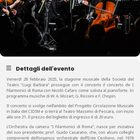
Dettagli dell'evento
Venerdì 28 febbraio 2025, la stagione musicale della Società del
Teatro “Luigi Barbara” prosegue con il concerto il concerto de I
Filarmonici di Roma con Nicolò Cafaro come solista al pianoforte. In
programma musiche di W. A. Mozart, G. Rossini e F. Chopin.
Il concerto si svolge nell’ambito del Progetto Circolazione Musicale
in Italia del CIDIM e si terrà al Teatro Massimo di Pescara, con inizio
alle ore 21. Il prezzo del biglietto di ingresso è di 20 euro.
L’Orchestra da camera “I Filarmonici di Roma”, nasce per iniziativa
del suo presidente, prof. Guido Casarano, che, con alcuni colleghi
componenti dell’organico orchestrale dell’Ente Ceciliano, nel 1976