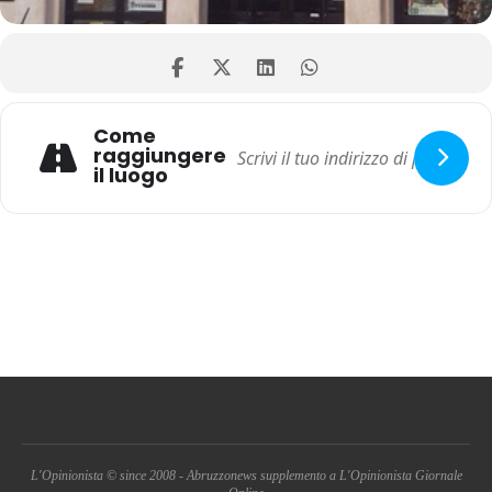
Come
raggiungere
il luogo
L'Opinionista © since 2008 - Abruzzonews supplemento a L'Opinionista Giornale