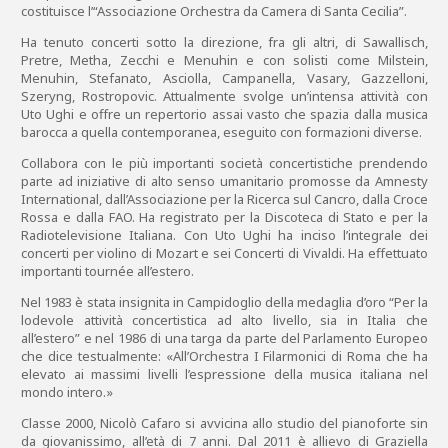
costituisce l’“Associazione Orchestra da Camera di Santa Cecilia”.
Ha tenuto concerti sotto la direzione, fra gli altri, di Sawallisch,
Pretre, Metha, Zecchi e Menuhin e con solisti come Milstein,
Menuhin, Stefanato, Asciolla, Campanella, Vasary, Gazzelloni,
Szeryng, Rostropovic. Attualmente svolge un’intensa attività con
Uto Ughi e offre un repertorio assai vasto che spazia dalla musica
barocca a quella contemporanea, eseguito con formazioni diverse.
Collabora con le più importanti società concertistiche prendendo
parte ad iniziative di alto senso umanitario promosse da Amnesty
International, dall’Associazione per la Ricerca sul Cancro, dalla Croce
Rossa e dalla FAO. Ha registrato per la Discoteca di Stato e per la
Radiotelevisione Italiana. Con Uto Ughi ha inciso l’integrale dei
concerti per violino di Mozart e sei Concerti di Vivaldi. Ha effettuato
importanti tournée all’estero.
Nel 1983 è stata insignita in Campidoglio della medaglia d’oro “Per la
lodevole attività concertistica ad alto livello, sia in Italia che
all’estero” e nel 1986 di una targa da parte del Parlamento Europeo
che dice testualmente: «All’Orchestra I Filarmonici di Roma che ha
elevato ai massimi livelli l’espressione della musica italiana nel
mondo intero.»
Classe 2000, Nicolò Cafaro si avvicina allo studio del pianoforte sin
da giovanissimo, all’età di 7 anni. Dal 2011 è allievo di Graziella