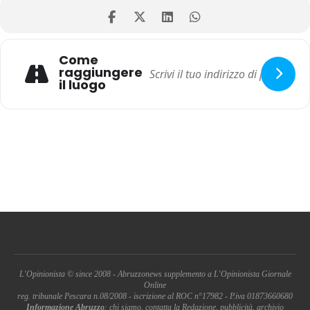
Come
raggiungere
il luogo
L'Opinionista © since 2008 - Abruzzonews supplemento a L'Opinionista Giornale
Online
reg. tribunale Pescara n.08/2008 - iscrizione al ROC n°17982 - P.iva 01873660680
Informazione Abruzzo
: chi siamo, contatta la Redazione, pubblicità, archivio