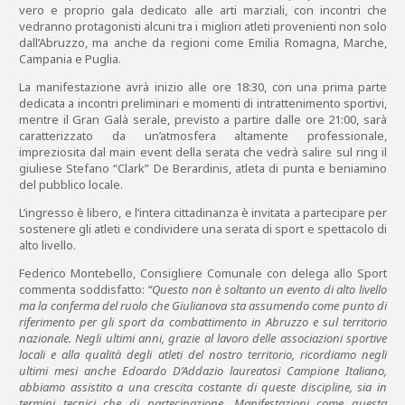
vero e proprio gala dedicato alle arti marziali, con incontri che
vedranno protagonisti alcuni tra i migliori atleti provenienti non solo
dall’Abruzzo, ma anche da regioni come Emilia Romagna, Marche,
Campania e Puglia.
La manifestazione avrà inizio alle ore 18:30, con una prima parte
dedicata a incontri preliminari e momenti di intrattenimento sportivi,
mentre il Gran Galà serale, previsto a partire dalle ore 21:00, sarà
caratterizzato da un’atmosfera altamente professionale,
impreziosita dal main event della serata che vedrà salire sul ring il
giuliese Stefano “Clark” De Berardinis, atleta di punta e beniamino
del pubblico locale.
L’ingresso è libero, e l’intera cittadinanza è invitata a partecipare per
sostenere gli atleti e condividere una serata di sport e spettacolo di
alto livello.
Federico Montebello, Consigliere Comunale con delega allo Sport
commenta soddisfatto:
“Questo non è soltanto un evento di alto livello
ma la conferma del ruolo che Giulianova sta assumendo come punto di
riferimento per gli sport da combattimento in Abruzzo e sul territorio
nazionale. Negli ultimi anni, grazie al lavoro delle associazioni sportive
locali e alla qualità degli atleti del nostro territorio, ricordiamo negli
ultimi mesi anche Edoardo D’Addazio laureatosi Campione Italiano,
abbiamo assistito a una crescita costante di queste discipline, sia in
termini tecnici che di partecipazione. Manifestazioni come questa