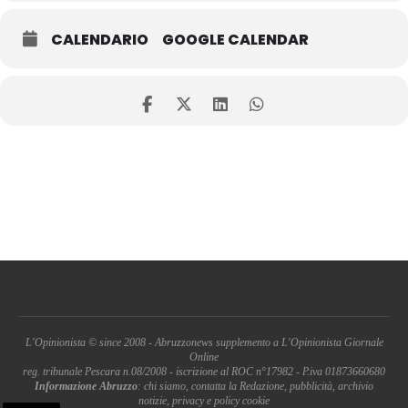
CALENDARIO
GOOGLE CALENDAR
L'Opinionista © since 2008 - Abruzzonews supplemento a L'Opinionista Giornale
Online
reg. tribunale Pescara n.08/2008 - iscrizione al ROC n°17982 - P.iva 01873660680
Informazione Abruzzo
: chi siamo, contatta la Redazione, pubblicità, archivio
notizie, privacy e policy cookie