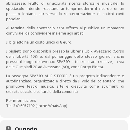
abruzzese. Frutto di un’accurata ricerca storica e musicale, lo
spettacolo intende restituire ai tempi moderni il ricordo di un
passato lontano, attraverso la reinterpretazione di antichi canti
popolari.
Al termine dello spettacolo sarà offerto al pubblico un momento
conviviale, da condividere insieme agli artisti.
Il biglietto ha un costo unico di 8 euro.
I biglietti sono disponibili presso la Libreria Ubik Avezzano (Corso
della Libertà 108) e, dal pomeriggio dello stesso giorno, anche
presso il luogo dell’evento: SPAZIO – teatro e arti creative, in via
delle Olimpiadi 2C ad Avezzano (AQ), zona Borgo Pineta.
La rassegna SPAZIO ALLE STORIE è un progetto indipendente e
autofinanziato, organizzato e diretto da Il volo del coleottero, che
promuove teatro, musica, arte e creatività come strumenti di
crescita sociale e culturale della comunità.
Per informazioni:
Tel. 349 6057192 (anche WhatsApp)
Quando