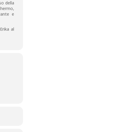
so della
schermo,
rante e
Erika al