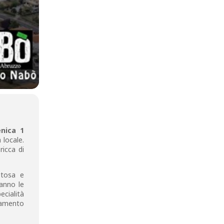
nica 1
 locale.
ricca di
stosa e
ranno le
ecialità
namento