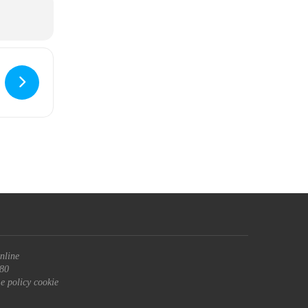
nline
680
 e policy cookie