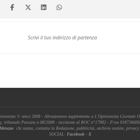
inionista © since 2008 - Abruzzonews supplemento a L'Opinionista Giornale O
g. tribunale Pescara n.08/2008 - iscrizione al ROC n°17982 - P.iva 01873660
Abruzzo
: chi siamo, contatta la Redazione, pubblicità, archivio notizie, privacy
SOCIAL:
Facebook
-
X