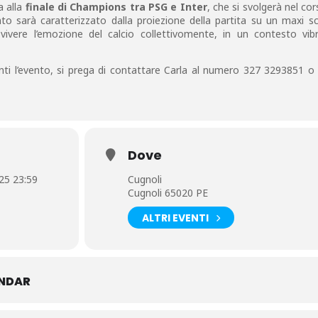
 alla
finale di Champions tra PSG e Inter
, che si svolgerà nel cor
nto sarà caratterizzato dalla proiezione della partita su un maxi 
vivere l’emozione del calcio collettivomente, in un contesto vib
nti l’evento, si prega di contattare Carla al numero 327 3293851 o 
Dove
25 23:59
Cugnoli
Cugnoli 65020 PE
ALTRI EVENTI
ENDAR