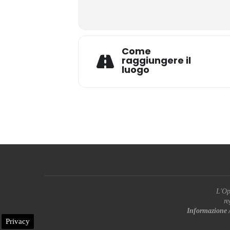
Come
raggiungere il
luogo
L'Op
re
Informazione 
Privacy