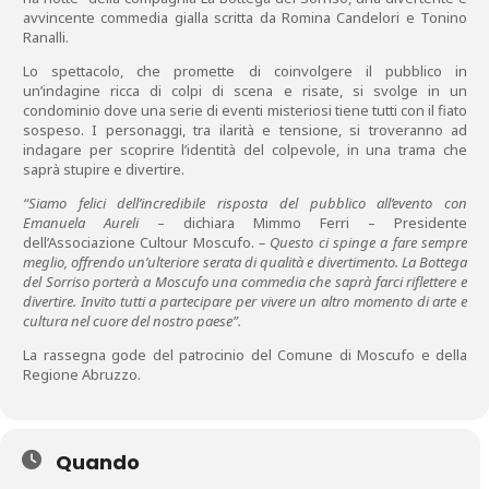
avvincente commedia gialla scritta da Romina Candelori e Tonino
Ranalli.
Lo spettacolo, che promette di coinvolgere il pubblico in
un’indagine ricca di colpi di scena e risate, si svolge in un
condominio dove una serie di eventi misteriosi tiene tutti con il fiato
sospeso. I personaggi, tra ilarità e tensione, si troveranno ad
indagare per scoprire l’identità del colpevole, in una trama che
saprà stupire e divertire.
“Siamo felici dell’incredibile risposta del pubblico all’evento con
Emanuela Aureli
– dichiara Mimmo Ferri – Presidente
dell’Associazione Cultour Moscufo.
– Questo ci spinge a fare sempre
meglio, offrendo un’ulteriore serata di qualità e divertimento. La Bottega
del Sorriso porterà a Moscufo una commedia che saprà farci riflettere e
divertire. Invito tutti a partecipare per vivere un altro momento di arte e
cultura nel cuore del nostro paese”.
La rassegna gode del patrocinio del Comune di Moscufo e della
Regione Abruzzo.
Quando