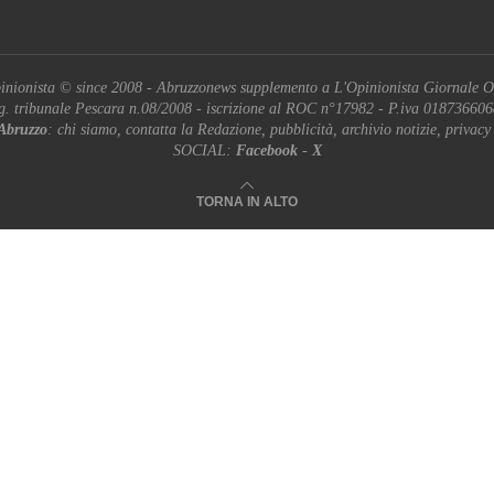
inionista © since 2008 - Abruzzonews supplemento a L'Opinionista Giornale O
g. tribunale Pescara n.08/2008 - iscrizione al ROC n°17982 - P.iva 01873660
Abruzzo
: chi siamo, contatta la Redazione, pubblicità, archivio notizie, privacy
SOCIAL:
Facebook
-
X
TORNA IN ALTO