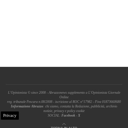
L'Opinionista © since 2008 - Abruzzonews supplemento a L'Opinionista Giornale
Online
reg. tribunale Pescara n.08/2008 - iscrizione al ROC n°17982 - P.iva 01873660680
Informazione Abruzzo
: chi siamo, contatta la Redazione, pubblicità, archivio
notizie, privacy e policy cookie
Privacy
SOCIAL:
Facebook
-
X