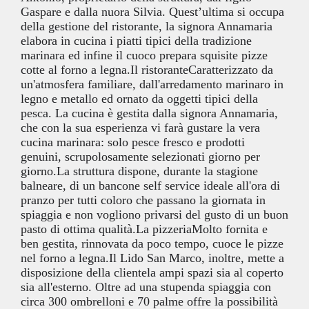
Gaspare e dalla nuora Silvia. Quest’ultima si occupa
della gestione del ristorante, la signora Annamaria
elabora in cucina i piatti tipici della tradizione
marinara ed infine il cuoco prepara squisite pizze
cotte al forno a legna.Il ristoranteCaratterizzato da
un'atmosfera familiare, dall'arredamento marinaro in
legno e metallo ed ornato da oggetti tipici della
pesca. La cucina è gestita dalla signora Annamaria,
che con la sua esperienza vi farà gustare la vera
cucina marinara: solo pesce fresco e prodotti
genuini, scrupolosamente selezionati giorno per
giorno.La struttura dispone, durante la stagione
balneare, di un bancone self service ideale all'ora di
pranzo per tutti coloro che passano la giornata in
spiaggia e non vogliono privarsi del gusto di un buon
pasto di ottima qualità.La pizzeriaMolto fornita e
ben gestita, rinnovata da poco tempo, cuoce le pizze
nel forno a legna.Il Lido San Marco, inoltre, mette a
disposizione della clientela ampi spazi sia al coperto
sia all'esterno. Oltre ad una stupenda spiaggia con
circa 300 ombrelloni e 70 palme offre la possibilità