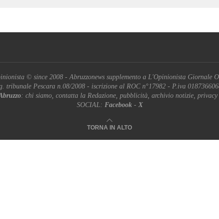
inionista © since 2008 - Abruzzonews supplemento a L'Opinionista Giornale O
g. tribunale Pescara n.08/2008 - iscrizione al ROC n°17982 - P.iva 01873660
Abruzzo
: chi siamo, contatta la Redazione, pubblicità, archivio notizie, privacy
SOCIAL:
Facebook
-
X
TORNA IN ALTO