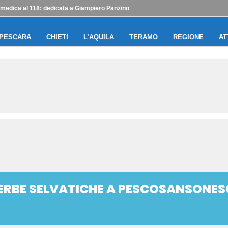
edica al 118: dedicata a Giampiero Panzino
PESCARA
CHIETI
L’AQUILA
TERAMO
REGIONE
AT
 ERBE SELVATICHE A PESCOSANSONES