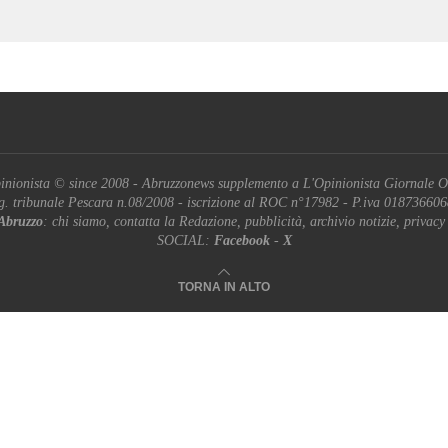
inionista © since 2008 - Abruzzonews supplemento a L'Opinionista Giornale O
g. tribunale Pescara n.08/2008 - iscrizione al ROC n°17982 - P.iva 01873660
Abruzzo
: chi siamo, contatta la Redazione, pubblicità, archivio notizie, privacy
SOCIAL:
Facebook
-
X
TORNA IN ALTO