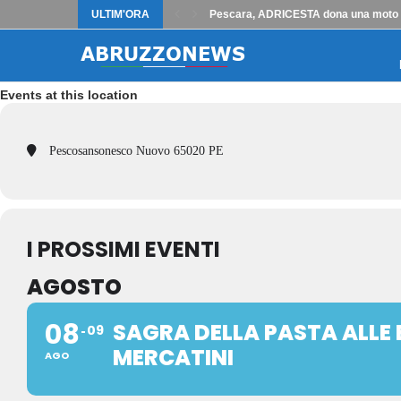
ULTIM'ORA
Pescara, ADRICESTA dona una moto m
Events at this location
Pescosansonesco Nuovo 65020 PE
I PROSSIMI EVENTI
AGOSTO
08
SAGRA DELLA PASTA ALLE
09
MERCATINI
AGO