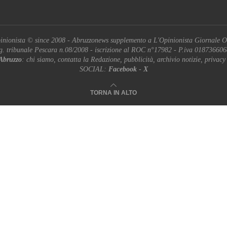
inionista © since 2008 - Abruzzonews supplemento a L'Opinionista Giornale O
g. tribunale Pescara n.08/2008 - iscrizione al ROC n°17982 - P.iva 01873660
Abruzzo
: chi siamo, contatta la Redazione, pubblicità, archivio notizie, privacy
SOCIAL:
Facebook
-
X
TORNA IN ALTO