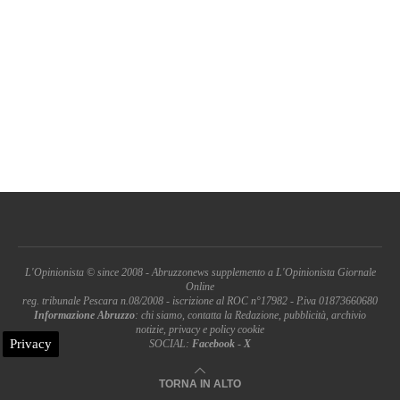
L'Opinionista © since 2008 - Abruzzonews supplemento a L'Opinionista Giornale
Online
reg. tribunale Pescara n.08/2008 - iscrizione al ROC n°17982 - P.iva 01873660680
Informazione Abruzzo
: chi siamo, contatta la Redazione, pubblicità, archivio
notizie, privacy e policy cookie
Privacy
SOCIAL:
Facebook
-
X
TORNA IN ALTO