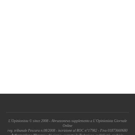
L'Opinionista © since 2008 - Abruzzonews supplemento a L'Opinionista Giornale
Online
reg. tribunale Pescara n.08/2008 - iscrizione al ROC n°17982 - P.iva 01873660680