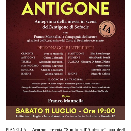
PIANELLA –
Arotron
presenta
“Studio sull’Antigone”
, uno degli