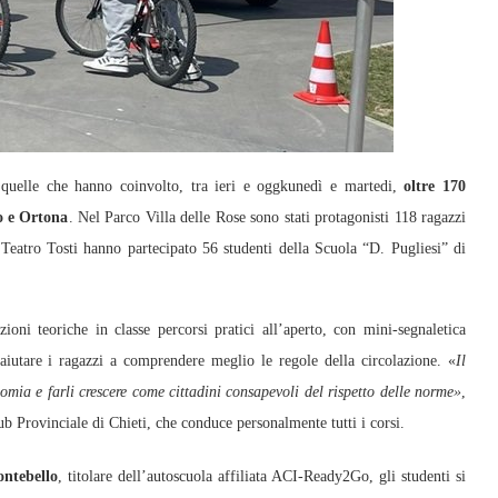
e quelle che hanno coinvolto, tra ieri e oggkunedì e martedi,
oltre 170
o e Ortona
. Nel Parco Villa delle Rose sono stati protagonisti 118 ragazzi
Teatro Tosti hanno partecipato 56 studenti della Scuola “D. Pugliesi” di
ezioni teoriche in classe percorsi pratici all’aperto, con mini-segnaletica
r aiutare i ragazzi a comprendere meglio le regole della circolazione. «
Il
onomia e farli crescere come cittadini consapevoli del rispetto delle norme»
,
b Provinciale di Chieti, che conduce personalmente tutti i corsi.
ntebello
, titolare dell’autoscuola affiliata ACI-Ready2Go, gli studenti si