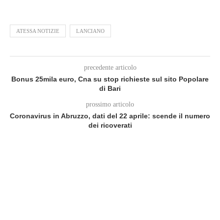
ATESSA NOTIZIE
LANCIANO
precedente articolo
Bonus 25mila euro, Cna su stop richieste sul sito Popolare
di Bari
prossimo articolo
Coronavirus in Abruzzo, dati del 22 aprile: scende il numero
dei ricoverati