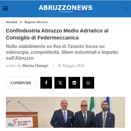
Attualità
Regione Abruzzo
Confindustria Abruzzo Medio Adriatico al
Consiglio di Federmeccanica
Nello stabilimento ex Ilva di Taranto focus su
siderurgia, competitività, filiere industriali e impatto
sull’Abruzzo
scritto da
Marina Denegri
30 Maggio 2026
CONDIVIDI