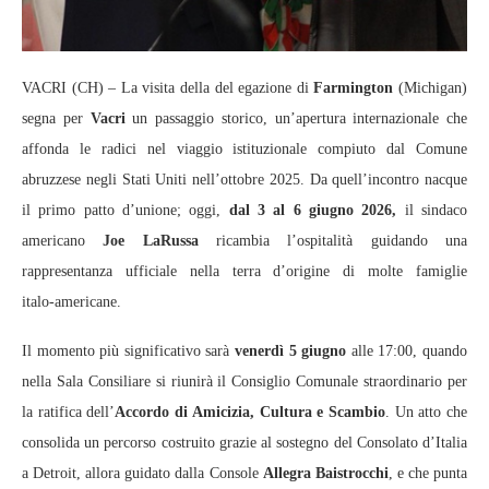
VACRI (CH) – La visita della del egazione di
Farmington
(Michigan)
segna per
Vacri
un passaggio storico, un’apertura internazionale che
affonda le radici nel viaggio istituzionale compiuto dal Comune
abruzzese negli Stati Uniti nell’ottobre 2025. Da quell’incontro nacque
il primo patto d’unione; oggi,
dal 3 al 6 giugno 2026,
il sindaco
americano
Joe LaRussa
ricambia l’ospitalità guidando una
rappresentanza ufficiale nella terra d’origine di molte famiglie
italo‑americane.
Il momento più significativo sarà
venerdì 5 giugno
alle 17:00, quando
nella Sala Consiliare si riunirà il Consiglio Comunale straordinario per
la ratifica dell’
Accordo di Amicizia, Cultura e Scambio
. Un atto che
consolida un percorso costruito grazie al sostegno del Consolato d’Italia
a Detroit, allora guidato dalla Console
Allegra Baistrocchi
, e che punta