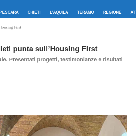
PESCARA
CHIETI
L’AQUILA
TERAMO
REGIONE
AT
Housing First
ieti punta sull’Housing First
e. Presentati progetti, testimonianze e risultati