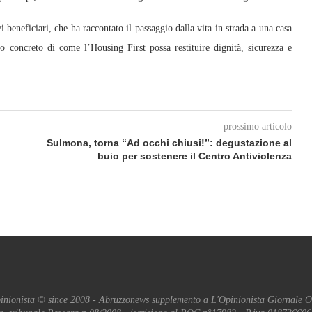
 beneficiari, che ha raccontato il passaggio dalla vita in strada a una casa
o concreto di come l’Housing First possa restituire dignità, sicurezza e
prossimo articolo
Sulmona, torna “Ad occhi chiusi!”: degustazione al
buio per sostenere il Centro Antiviolenza
inionista © since 2008 - Abruzzonews supplemento a L'Opinionista Giornale O