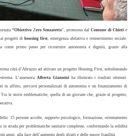
iornata
“Obiettivo
Z
ero Senzatetto
”, promossa dal
Comune di Chieti
e
 ai progetti di
housing first
, emergenza abitativa e reinserimento sociale.
sa come primo passo per ricostruire autonomia e dignità, grazie alla
prima città d’Abruzzo ad attivare un progetto Housing First, sottolineando
 estrema. L’assessora
Alberta Giannini
ha illustrato i risultati ottenuti:
nti in affitto, percorsi personalizzati di autonomia e un finanziamento di
 Tra le storie emblematiche, quella di un giovane che, grazie al progetto,
erativa.
dello: 15 persone accolte, supporto psicologico, formazione, orientamento
 in strada per problematiche sanitarie complesse, confermando la solidità
iù ampi, alla luce dell’aumento degli sfratti e delle nuove fragilità.