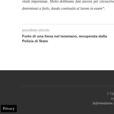
vitale importanza. Molto dobbiamo fare ancora per circoscriver
determinati a farlo, dando continuità al lavoro in essere”.
precedente articolo
Furto di una fresa nel teramano, recuperata dalla
Polizia di Stato
L'Op
re
Informazione 
Privacy