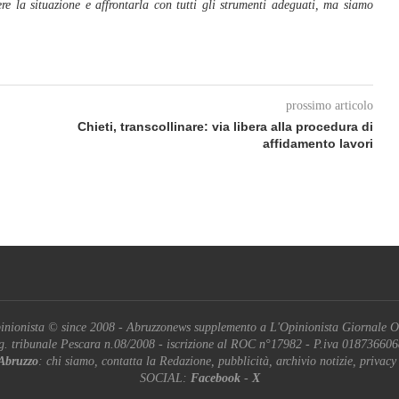
e la situazione e affrontarla con tutti gli strumenti adeguati, ma siamo
prossimo articolo
Chieti, transcollinare: via libera alla procedura di
affidamento lavori
inionista © since 2008 - Abruzzonews supplemento a L'Opinionista Giornale O
g. tribunale Pescara n.08/2008 - iscrizione al ROC n°17982 - P.iva 01873660
Abruzzo
: chi siamo, contatta la Redazione, pubblicità, archivio notizie, privacy
SOCIAL:
Facebook
-
X