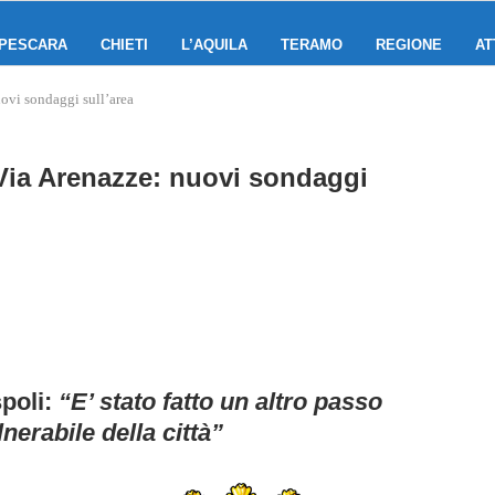
PESCARA
CHIETI
L’AQUILA
TERAMO
REGIONE
AT
uovi sondaggi sull’area
 Via Arenazze: nuovi sondaggi
spoli:
“E’ stato fatto un altro passo
lnerabile della città”